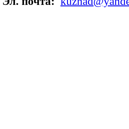
Эл. почта:
kuznad@yande