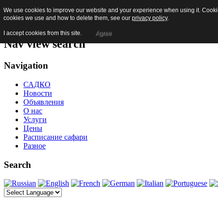
We use cookies to improve our website and your experience when using it. Cookies
Skip to content
cookies we use and how to delete them, see our
privacy policy
.
Jump to main navigation and login
I accept cookies from this site.
Agree
Nav view search
Navigation
САДКО
Новости
Объявления
О нас
Услуги
Цены
Расписание сафари
Разное
Search