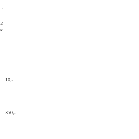
 ,
12
их
10,-
350,-
,