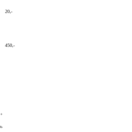
20,-
450,-
 +
нь