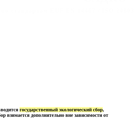
 по стандартам EUF EN 14467 / ISO 24803
 вводится
государственный экологический сбор
,
бор взимается дополнительно вне зависимости от