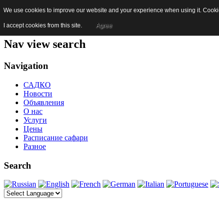
We use cookies to improve our website and your experience when using it. Cookies
Skip to content
Jump to main navigation and login
I accept cookies from this site.
Agree
Nav view search
Navigation
САДКО
Новости
Объявления
О нас
Услуги
Цены
Расписание сафари
Разное
Search