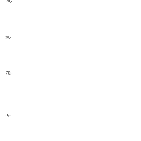
20,-
30,-
70
,-
5,-