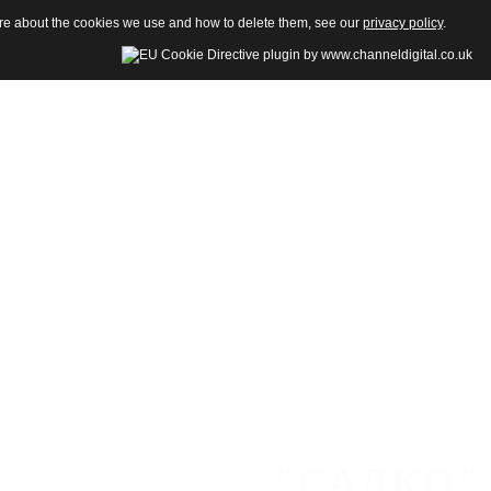
more about the cookies we use and how to delete them, see our
privacy policy
.
"САДКО"