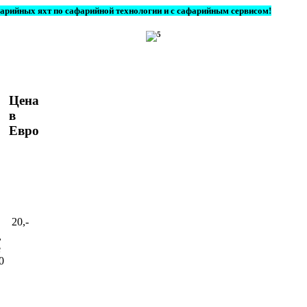
фарийных яхт по сафарийной технологии и с сафарийным сервисом!
Цена
в
Евро
20,-
,
ё
0