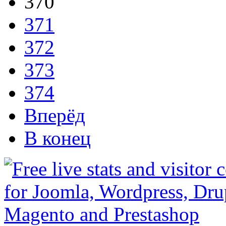
370
371
372
373
374
Вперёд
В конец