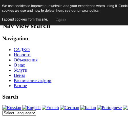
We use cookies to improve our website and your experience when using it. Cookies
Skip to content
cookies we use and how to delete them, see our
privacy policy
.
Jump to main navigation and login
I accept cookies from this site.
Agree
Nav view search
Navigation
САДКО
Новости
Объявления
О нас
Услуги
Цены
Расписание сафари
Разное
Search