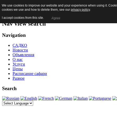
We use cookies to improve our website and your experience when using it. Cookies
Skip to content
cookies we use and how to delete them, see our
privacy policy
.
Jump to main navigation and login
I accept cookies from this site.
Agree
Nav view search
Navigation
САДКО
Новости
Объявления
О нас
Услуги
Цены
Расписание сафари
Разное
Search