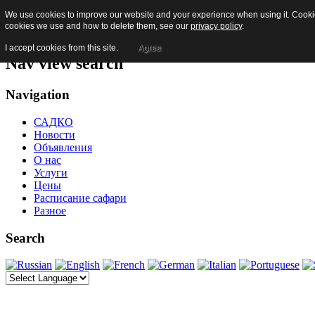
We use cookies to improve our website and your experience when using it. Cookies
Skip to content
cookies we use and how to delete them, see our
privacy policy
.
Jump to main navigation and login
I accept cookies from this site.
Agree
Nav view search
Navigation
САДКО
Новости
Объявления
О нас
Услуги
Цены
Расписание сафари
Разное
Search