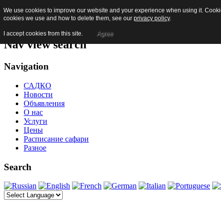
We use cookies to improve our website and your experience when using it. Cookies
Skip to content
cookies we use and how to delete them, see our
privacy policy
.
Jump to main navigation and login
I accept cookies from this site.
Agree
Nav view search
Navigation
САДКО
Новости
Объявления
О нас
Услуги
Цены
Расписание сафари
Разное
Search