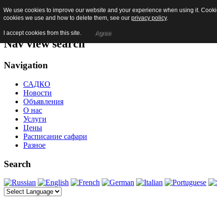
We use cookies to improve our website and your experience when using it. Cookies
Skip to content
cookies we use and how to delete them, see our
privacy policy
.
Jump to main navigation and login
I accept cookies from this site.
Agree
Nav view search
Navigation
САДКО
Новости
Объявления
О нас
Услуги
Цены
Расписание сафари
Разное
Search