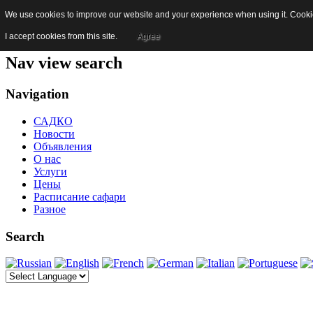
We use cookies to improve our website and your experience when using it. Cookies
Skip to content
Jump to main navigation and login
I accept cookies from this site.
Agree
Nav view search
Navigation
САДКО
Новости
Объявления
О нас
Услуги
Цены
Расписание сафари
Разное
Search