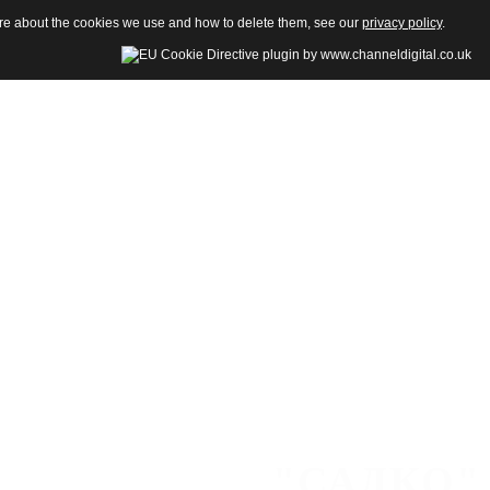
more about the cookies we use and how to delete them, see our
privacy policy
.
"САДКО"