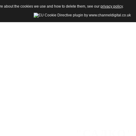
more about the cookies we use and how to delete them, see our
privacy policy
.
"САДКО"