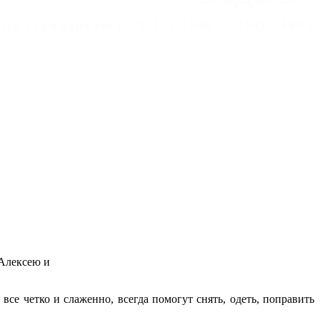
 по стандартам EUF EN 14467 / ISO 24803
 Алексею и
 все четко и слаженно, всегда помогут снять, одеть, поправить