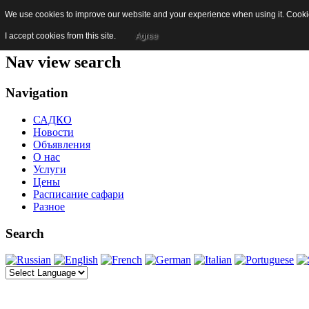
We use cookies to improve our website and your experience when using it. Cookies
Skip to content
Jump to main navigation and login
I accept cookies from this site.
Agree
Nav view search
Navigation
САДКО
Новости
Объявления
О нас
Услуги
Цены
Расписание сафари
Разное
Search