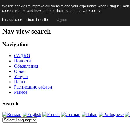
We use cookies to improve our website and your experience when using it. Cookies
Skip to content
cookies we use and how to delete them, see our
privacy policy
.
Jump to main navigation and login
Jump to additional information
I accept cookies from this site.
Agree
Nav view search
Navigation
САДКО
Новости
Объявления
О нас
Услуги
Цены
Расписание сафари
Разное
Search